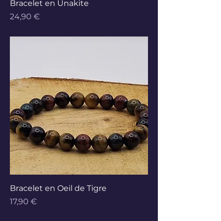
Bracelet en Unakite
Prix
24,90 €
Bracelet en Oeil de Tigre
Prix
17,90 €