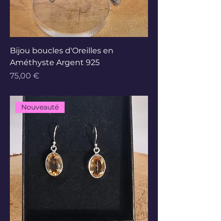
Bijou boucles d'Oreilles en
Améthyste Argent 925
Prix
75,00 €
Nouveauté