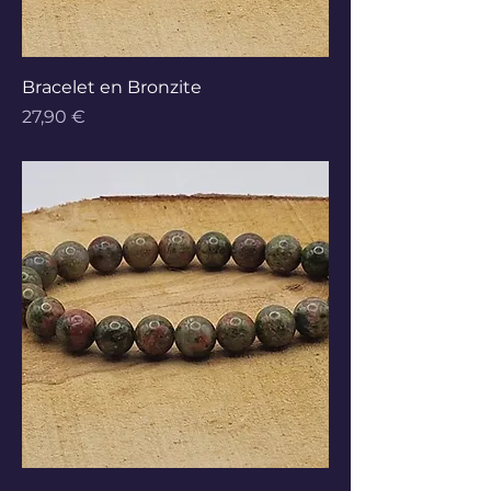
Bracelet en Bronzite
Prix
27,90 €