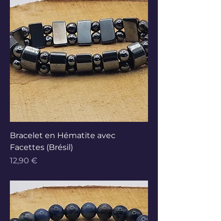
Bracelet en Hématite avec
Facettes (Brésil)
Prix
12,90 €