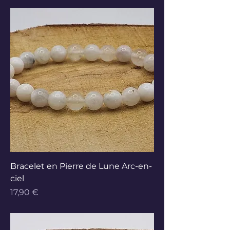
Bracelet en Pierre de Lune Arc-en-
ciel
Prix
17,90 €