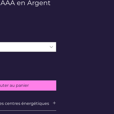
 AAA en Argent
uter au panier
les centres énergétiques
e (instinct, sécurité)