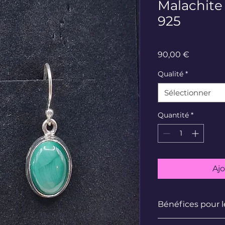
Malachite
925
Prix
90,00 €
Qualité
*
Sélectionner
Quantité
*
Ajo
Bénéfices pour 
Centre du Spléniqu