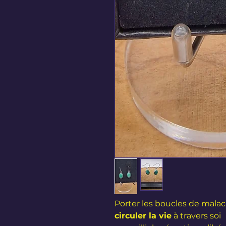
Porter les boucles de malac
circuler la vie
à travers soi