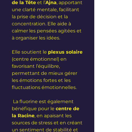
de la Tête
et l’
Ajna
, apportant
une clarté mentale, facilitant
la prise de décision et la
concentration. Elle aide à
calmer les pensées agitées et
à organiser les idées.
Elle soutient le
plexus solaire
(centre émotionnel) en
favorisant l’équilibre,
permettant de mieux gérer
les émotions fortes et les
fluctuations émotionnelles.
La fluorine est également
bénéfique pour le
centre de
la Racine
, en apaisant les
sources de stress et en créant
un sentiment de stabilité et