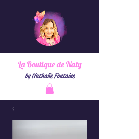
La Boutique de Naty
by Nathalie Fontaine