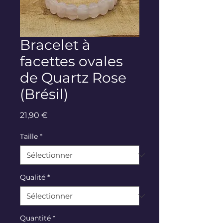
Bracelet à
facettes ovales
de Quartz Rose
(Brésil)
Prix
21,90 €
Taille
*
Qualité
*
Quantité
*